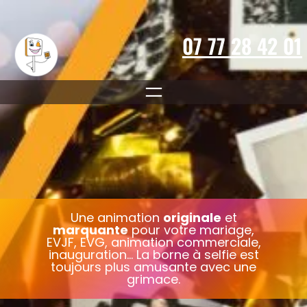
Aller
au
contenu
07 77 28 42 01
Une animation
originale
et
marquante
pour votre mariage,
EVJF, EVG, animation commerciale,
inauguration… La borne à selfie est
toujours plus amusante avec une
grimace.