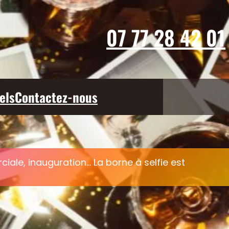
07 77 28 42 01
els
Contactez-nous
ale, inauguration… La borne à selfie est