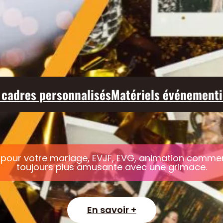
 cadres personnalisés
Matériels événementi
pour votre mariage, EVJF, EVG, animation commerci
toujours plus amusante avec une grimace.
En savoir +