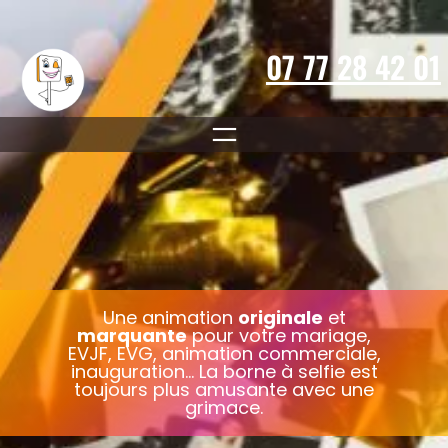
Aller
au
contenu
07 77 28 42 01
Une animation
originale
et
marquante
pour votre mariage,
EVJF, EVG, animation commerciale,
inauguration… La borne à selfie est
toujours plus amusante avec une
grimace.