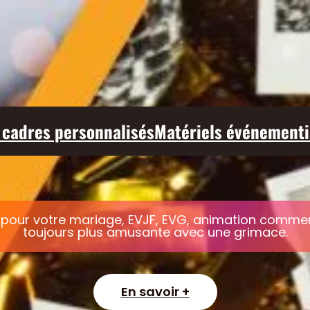
 cadres personnalisés
Matériels événementi
pour votre mariage, EVJF, EVG, animation commerci
toujours plus amusante avec une grimace.
En savoir +