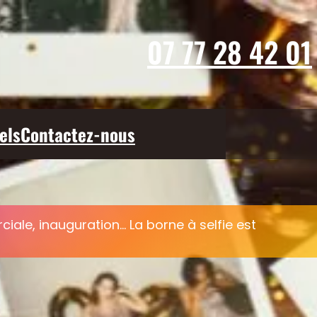
07 77 28 42 01
els
Contactez-nous
ale, inauguration… La borne à selfie est