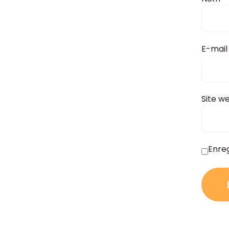
E-mai
Site w
Enre