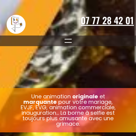
Aller
au
contenu
07 77 28 42 01
Une animation
originale
et
marquante
pour votre mariage,
EVJF, EVG, animation commerciale,
inauguration… La borne à selfie est
toujours plus amusante avec une
grimace.