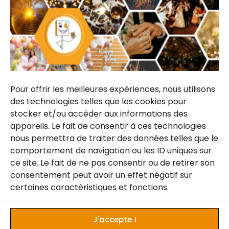
Les mentions légales
Cadre photo
CONTACTEZ-NOUS
Pour offrir les meilleures expériences, nous utilisons
des technologies telles que les cookies pour
stocker et/ou accéder aux informations des
Devis gratuit & sans engagement.
appareils. Le fait de consentir à ces technologies
nous permettra de traiter des données telles que le
Téléphone: 07 77 28 42 01
comportement de navigation ou les ID uniques sur
ce site. Le fait de ne pas consentir ou de retirer son
contact.lecoinaselfie@gmail.com
consentement peut avoir un effet négatif sur
certaines caractéristiques et fonctions.
Facebook
Instagram
J'accepte !