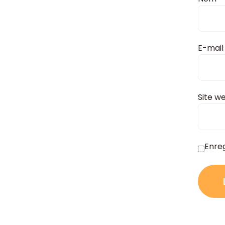
E-mai
Site w
Enre