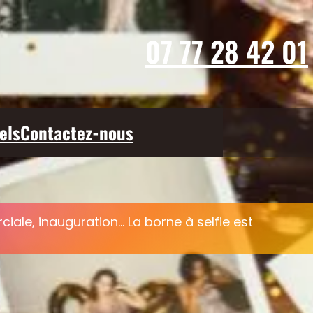
07 77 28 42 01
els
Contactez-nous
ale, inauguration… La borne à selfie est