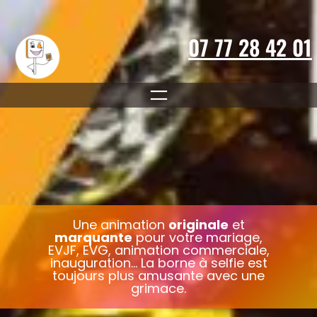
Aller
au
contenu
07 77 28 42 01
Une animation
originale
et
marquante
pour votre mariage,
EVJF, EVG, animation commerciale,
inauguration… La borne à selfie est
toujours plus amusante avec une
grimace.