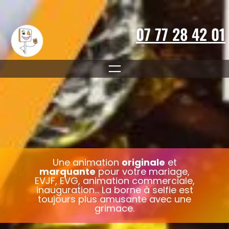
Aller
au
contenu
07 77 28 42 01
Une animation
originale
et
marquante
pour votre mariage,
EVJF, EVG, animation commerciale,
inauguration… La borne à selfie est
toujours plus amusante avec une
grimace.