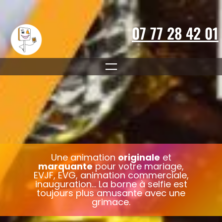
Aller
au
contenu
07 77 28 42 01
Une animation
originale
et
marquante
pour votre mariage,
EVJF, EVG, animation commerciale,
inauguration… La borne à selfie est
toujours plus amusante avec une
grimace.