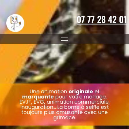
Aller
au
contenu
07 77 28 42 01
Une animation
originale
et
marquante
pour votre mariage,
EVJF, EVG, animation commerciale,
inauguration… La borne à selfie est
toujours plus amusante avec une
grimace.