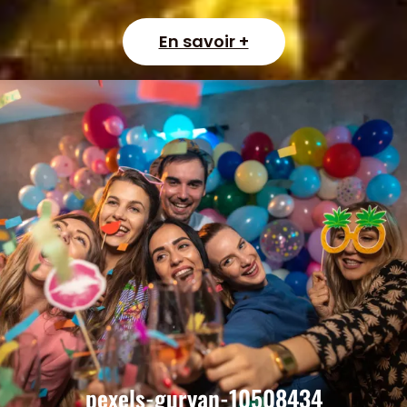
En savoir +
pexels-guryan-10508434