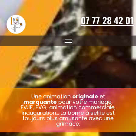
Aller
au
contenu
07 77 28 42 01
Une animation
originale
et
marquante
pour votre mariage,
EVJF, EVG, animation commerciale,
inauguration… La borne à selfie est
toujours plus amusante avec une
grimace.