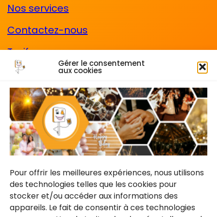
Nos services
Contactez-nous
Tarifs
Gérer le consentement
aux cookies
CGV
Les mentions légales
Cadre photo
CONTACTEZ-NOUS
Pour offrir les meilleures expériences, nous utilisons
des technologies telles que les cookies pour
stocker et/ou accéder aux informations des
Devis gratuit & sans engagement.
appareils. Le fait de consentir à ces technologies