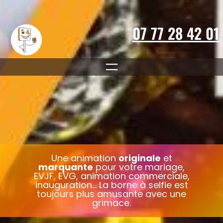
Aller
au
contenu
07 77 28 42 01
Une animation
originale
et
marquante
pour votre mariage,
EVJF, EVG, animation commerciale,
inauguration… La borne à selfie est
toujours plus amusante avec une
grimace.